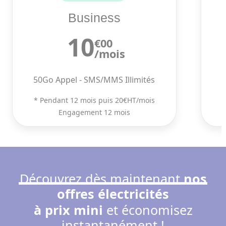
Business
10
€00
/mois
50Go Appel - SMS/MMS Illimités
* Pendant 12 mois puis 20€HT/mois
Engagement 12 mois
Découvrez dès maintenant
nos
offres électricités
à prix mini
et économisez
instantanément !