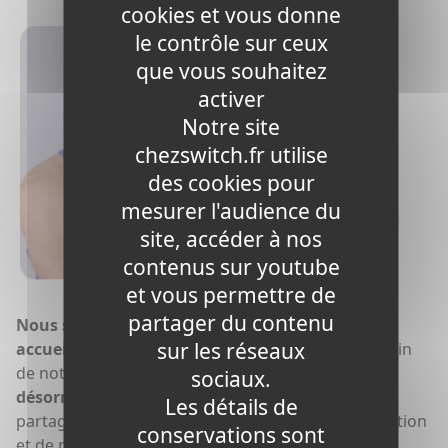
cookies et vous donne
Raphaël
le contrôle sur ceux
MONNY
que vous souhaitez
activer
Champion de
Notre site
France
chezswitch.fr utilise
2023 Boxe
des cookies pour
Découvrir
mesurer l'audience du
site, accéder à nos
contenus sur youtube
et vous permettre de
partager du contenu
Nous sommes ravis d'annoncer que nous avons
sur les réseaux
accueilli de nouveaux sponsorings
sportifs au sein
de notre famille.
Ces athlètes exceptionnels sont
sociaux.
désormais les porte-paroles de notre marque
,
Les détails de
partageant nos valeurs d'excellence, de détermination
conservations sont
et de passion pour le sport.