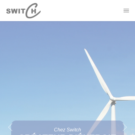
Panneau de gestion des cookies
Actualités
Contact
Offres Électricité
Forfaits Mobile
Borne de recharge
Thermostat Connecté
Previous
Next
Chez Switch