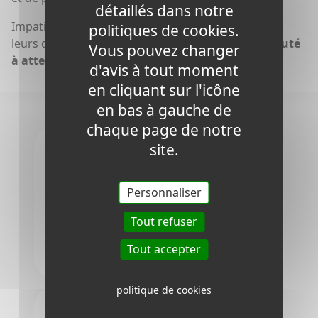
détaillés dans notre
Impatients de voir nos ambassadeurs briller dans
politiques de cookies.
leurs disciplines,
inspirant ainsi notre communauté
Vous pouvez changer
à atteindre de nouveaux sommets.
d'avis à tout moment
en cliquant sur l'icône
en bas à gauche de
chaque page de notre
site.
Personnaliser
Améliorez votre expérience client :
Téléchargez notre application
Tout refuser
Disponible sur
Disponible sur
Tout accepter
Google Play
App Store
politique de cookies