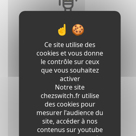
0
Foyers Alimentés
Ce site utilise des
cookies et vous donne
Horizon 2024
le contrôle sur ceux
que vous souhaitez
activer
Notre site
chezswitch.fr utilise
des cookies pour
mesurer l'audience du
site, accéder à nos
0
KG
contenus sur youtube