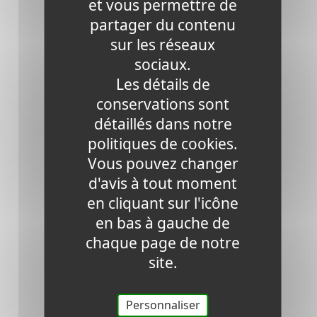
et vous permettre de
Dioxyde de carbone
partager du contenu
sur les réseaux
Evitées Horizon 2024
sociaux.
Les détails de
conservations sont
détaillés dans notre
politiques de cookies.
Vous pouvez changer
d'avis à tout moment
en cliquant sur l'icône
0
MW
en bas à gauche de
chaque page de notre
Produits
site.
Horizon 2024
Personnaliser