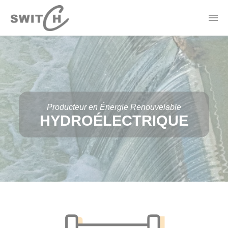
Panneau de gestion des cookies
Actualités
Contact
Offres Électricité
Forfaits Mobile
Borne de recharge
Thermostat Connecté
Producteur en Énergie Renouvelable
HYDROÉLECTRIQUE