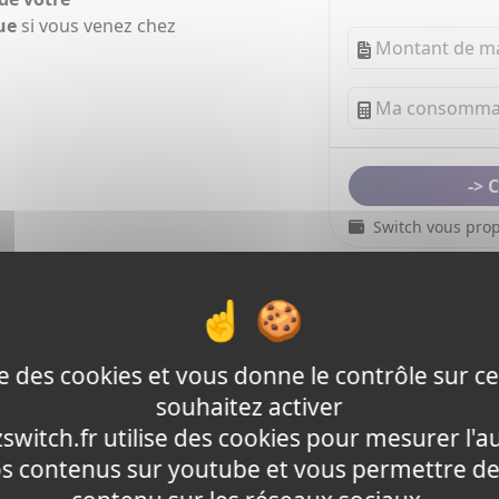
ue
si vous venez chez
Switch vous prop
ise des cookies et vous donne le contrôle sur 
Bouclier tarifaire électricité
souhaitez activer
Mesure mise en place par l'état afin de plafonner le tarif d
switch.fr utilise des cookies pour mesurer l'a
os contenus sur youtube et vous permettre de
En savoir plus