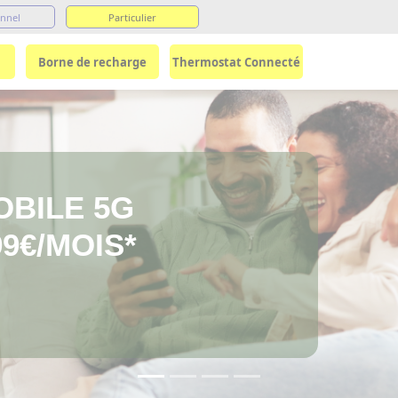
onnel
Particulier
Borne de recharge
Thermostat Connecté
OBILE 5G
99€/MOIS*