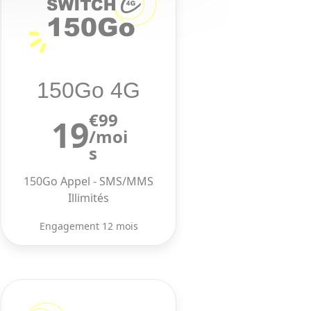
150Go 4G
€99
19
/moi
s
150Go Appel - SMS/MMS
Illimités
Engagement 12 mois