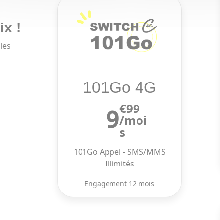
ix !
les
101Go 4G
€99
9
/moi
s
101Go Appel - SMS/MMS
Illimités
Engagement 12 mois