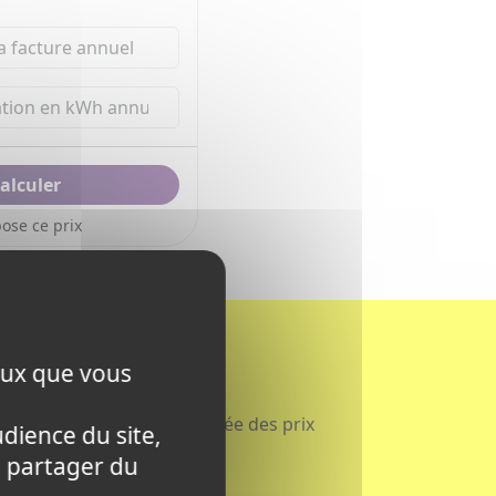
ose ce prix
ceux que vous
e l'énergie et éviter l'envolée des prix
udience du site,
 partager du