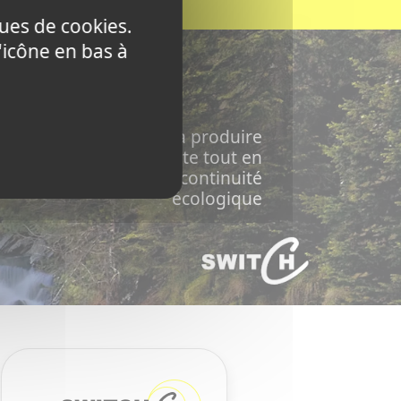
ques de cookies.
'icône en bas à
ChezSwitch s’engage à produire
son énergie verte tout en
respectant la continuité
écologique