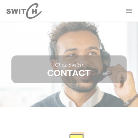
Panneau de gestion des cookies
Actualités
Contact
Offres Électricité
Forfaits Mobile
Borne de recharge
Thermostat Connecté
Chez Switch
CONTACT