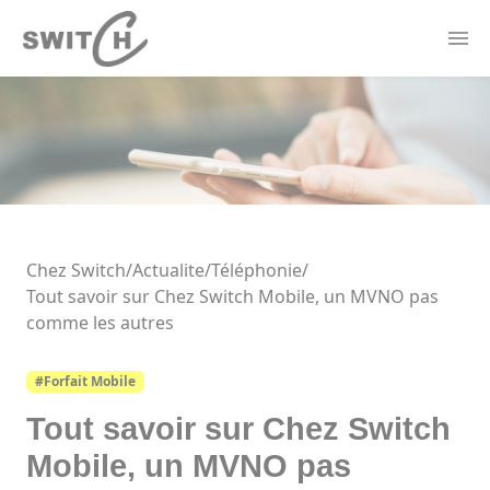
Panneau de gestion des cookies
Actualités
Contact
Offres Électricité
Forfaits Mobile
Borne de recharge
Thermostat Connecté
Chez Switch
/
Actualite/
Téléphonie
/
Tout savoir sur Chez Switch Mobile, un MVNO pas
comme les autres
#Forfait Mobile
Tout savoir sur Chez Switch
Mobile, un MVNO pas