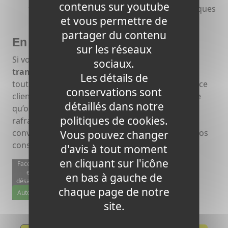
contenus sur youtube
téléphone. Activation généralement en quelques
et vous permettre de
heures.
partager du contenu
En résumé
sur les réseaux
Si vous recherchez un forfait mobile
souple
,
sociaux.
transparent
, et fait pour s’adapter à vos usages
Les détails de
tout en bénéficiant d’un bon réseau et d’un service
conservations sont
client de qualité, alors Chez Switch Mobile mérite
détaillés dans notre
qu’on s’y intéresse. Il propose une alternative
politiques de cookies.
rafraîchissante face aux acteurs établis et peut
convenir tant aux utilisateurs modérés qu’aux gros
Vous pouvez changer
consommateurs de données.
d'avis à tout moment
en cliquant sur l'icône
Facebook
est
en bas à gauche de
désactivé.
chaque page de notre
Autoriser
site.