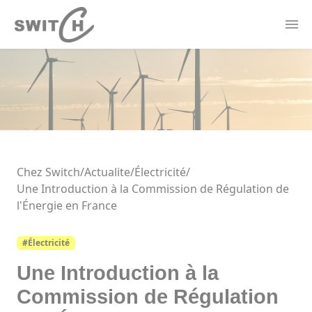
Panneau de gestion des cookies
Actualités
Contact
Offres Électricité
Forfaits Mobile
Borne de recharge
Thermostat Connecté
Chez Switch
/
Actualite/
Électricité
/
Une Introduction à la Commission de Régulation de
l'Énergie en France
#Électricité
Une Introduction à la
Commission de Régulation