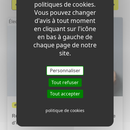
politiques de cookies.
Précèdent
Suivant
Vous pouvez changer
d'avis à tout moment
Électricité
en cliquant sur l'icône
en bas à gauche de
chaque page de notre
site.
Personnaliser
Tout refuser
Tout accepter
#Électricité
politique de cookies
Rentrée 2026 : le combo pour alléger sa facture
d'énergie et de mobile