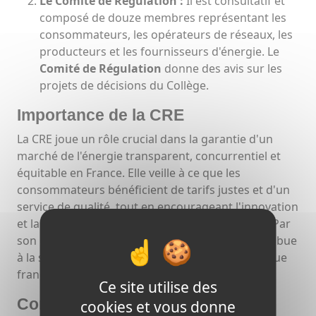
Le Comité de Régulation :
Il est consultatif et
composé de douze membres représentant les
consommateurs, les opérateurs de réseaux, les
producteurs et les fournisseurs d'énergie. Le
Comité de Régulation
donne des avis sur les
projets de décisions du Collège.
Importance de la CRE
La CRE joue un rôle crucial dans la garantie d'un
marché de l'énergie transparent, concurrentiel et
équitable en France. Elle veille à ce que les
consommateurs bénéficient de tarifs justes et d'un
service de qualité, tout en encourageant l'innovation
et la transition vers des énergies plus durables. Par
son indépendance et son expertise, la CRE contribue
à la stabilité et à l'efficacité du secteur énergétique
français.
Ce site utilise des
Conclusion
cookies et vous donne