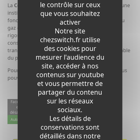
le contrôle sur ceux
La
Commission de Régulation de l'Énergie
est une
que vous souhaitez
institution indispensable pour le bon
fonctionnement des marchés de l'électricité et du
activer
gaz en France. En assurant une régulation
Notre site
rigoureuse et en protégeant les intérêts des
chezswitch.fr utilise
consommateurs, la CRE joue un rôle clé dans la
des cookies pour
transition énergétique et le développement durable
mesurer l'audience du
du pays.
site, accéder à nos
Pour en savoir plus sur la CRE et ses activités, vous
contenus sur youtube
pouvez consulter leur
site officiel
.
et vous permettre de
partager du contenu
sur les réseaux
Facebook
est
sociaux.
désactivé.
Les détails de
Autoriser
conservations sont
détaillés dans notre