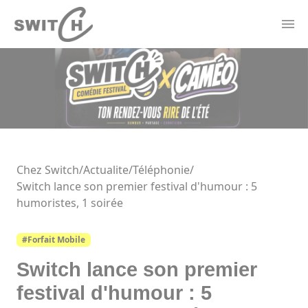
Panneau de gestion des cookies
Actualités
Contact
Offres Électricité
Forfaits Mobile
Borne de recharge
Thermostat Connecté
Chez Switch
/
Actualite/
Téléphonie
/
Switch lance son premier festival d'humour : 5
humoristes, 1 soirée
#Forfait Mobile
Switch lance son premier
festival d'humour : 5