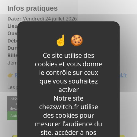
Infos pratiques
Date :
Vendredi 24 juillet 2026
Lieu :
Palais des Congrès, Arcachon
Ouverture des portes :
20h00
Début du spectacle :
20h30
Durée :
2h de spectacle
Ce site utilise des
Billetterie :
en ligne, paiement sécurisé, billet
dématérialisé
cookies et vous donne
le contrôle sur ceux
👉
Réservez vos places sur switchcomediefestival.fr
que vous souhaitez
Les places partent vite — ne tardez pas.
activer
Notre site
Facebook
est
chezswitch.fr utilise
désactivé.
des cookies pour
Autoriser
mesurer l'audience du
site, accéder à nos