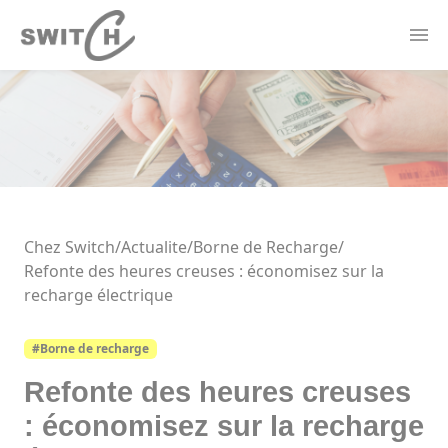
Panneau de gestion des cookies
Actualités
Contact
Offres Électricité
Forfaits Mobile
Borne de recharge
Thermostat Connecté
Chez Switch
/
Actualite/
Borne de Recharge
/
Refonte des heures creuses : économisez sur la
recharge électrique
#Borne de recharge
Refonte des heures creuses
: économisez sur la recharge