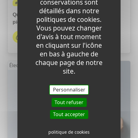
conservations sont
#Économie d'énergie
détaillés dans notre
Que faire de son compteur Linky pendant les
politiques de cookies.
pics de chaleur ?
Vous pouvez changer
d'avis à tout moment
Chez Switch - 2026-08-10 12:05
en cliquant sur l'icône
en bas à gauche de
chaque page de notre
Électricité
site.
Personnaliser
Tout refuser
Tout accepter
politique de cookies