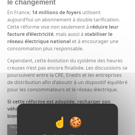
le changement
En France,
14 millions de foyers
utilisent
aujourd’hui un abonnement à double tarification.
Cette réforme vise non seulement à
réduire leur
facture d’électricité
, mais aussi à
stabiliser le
réseau électrique national
et à encourager une
consommation plus responsable.
Cependant, cette évolution du système des heures
creuses n’est pas encore finalisée. Les discussions se
poursuivent entre la CRE, Enedis et les entreprises
de distribution afin d’aboutir à un dispositif équilibré
pour les consommateurs et le réseau électrique.
Si cette réforme est adoptée, recharger son
véhicule électrique en pleine journée pourrait
bientôt coûter moins cher qu’aujourd’hui !
Facebook
est