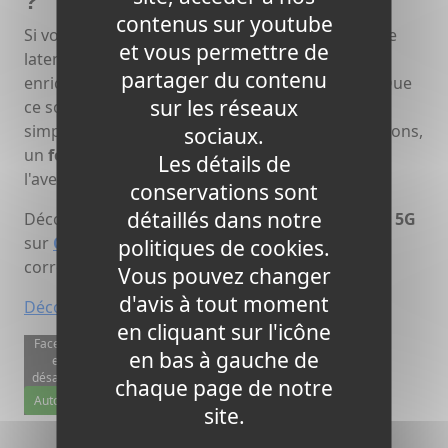
?
contenus sur youtube
Si vous cherchez une connexion ultra-rapide, une
et vous permettre de
latence minimale et une expérience numérique
partager du contenu
enrichie, alors passer à la
5G
est une évidence. Que
sur les réseaux
ce soit pour le travail, le divertissement ou
simplement pour profiter des dernières innovations,
sociaux.
un
forfait mobile 5G
est votre passeport vers
Les détails de
l'avenir numérique.
conservations sont
détaillés dans notre
Découvrez dès maintenant les
meilleures offres 5G
sur
ChezSwitch.fr
et choisissez un
forfait
qui
politiques de cookies.
correspond à vos besoins et à votre style de vie.
Vous pouvez changer
d'avis à tout moment
Découvrez nos offres mobiles au meilleur prix
en cliquant sur l'icône
Facebook
en bas à gauche de
est
désactivé.
chaque page de notre
Autoriser
site.