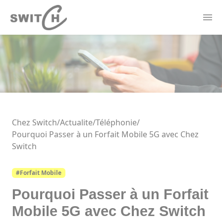
Panneau de gestion des cookies
Actualités
Contact
Offres Électricité
Forfaits Mobile
Borne de recharge
Thermostat Connecté
Chez Switch
/
Actualite/
Téléphonie
/
Pourquoi Passer à un Forfait Mobile 5G avec Chez
Switch
#Forfait Mobile
Pourquoi Passer à un Forfait
Mobile 5G avec Chez Switch