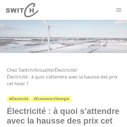
Panneau de gestion des cookies
Actualités
Contact
Offres Électricité
Forfaits Mobile
Borne de recharge
Thermostat Connecté
Chez Switch
/
Actualite/
Électricité
/
Électricité : à quoi s’attendre avec la hausse des prix
cet hiver ?
#Électricité
#Économie d'énergie
Électricité : à quoi s’attendre
avec la hausse des prix cet