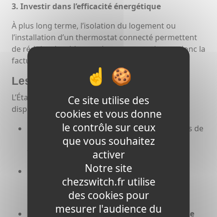
3. Investir dans l’efficacité énergétique
À plus long terme, l’isolation du logement ou
l’installation d’un thermostat connecté permettent
de réduire durablement la consommation, et donc la
facture.
Les aides disponibles
L’État et les collectivités maintiennent plusieurs
Ce site utilise des
dispositifs pour soutenir les ménages :
cookies et vous donne
le contrôle sur ceux
Le chèque énergie
: attribué sous conditions de
que vous souhaitez
revenus, il permet de réduire directement la
facture.
activer
Notre site
Les aides à la rénovation énergétique
:
chezswitch.fr utilise
MaPrimeRénov’, éco-PTZ et TVA réduite sur
des cookies pour
certains travaux d’isolation.
mesurer l'audience du
Les dispositifs exceptionnels en cas de crise