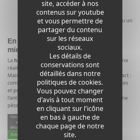
site, accéder à nos
énergétique
: en cas de tension forte, le
contenus sur youtube
gouvernement peut activer des mesures
et vous permettre de
supplémentaires comme des aides ciblées ou un
bouclier tarifaire temporaire.
partager du contenu
sur les réseaux
En conclusion : anticiper pour
sociaux.
mieux gérer sa facture
Les détails de
La
hausse des prix de l’électricité en hiver
est une
conservations sont
réalité qui touche l’ensemble des foyers français.
détaillés dans notre
Mais il existe des solutions pour en réduire l’impact :
politiques de cookies.
comparer les offres, adopter des gestes économes
Vous pouvez changer
et profiter des aides publiques. Plus que jamais,
l’anticipation est la clé pour éviter que la facture ne
d'avis à tout moment
pèse trop lourd sur le budget des ménages.
en cliquant sur l'icône
en bas à gauche de
Facebook
est
chaque page de notre
désactivé.
site.
Autoriser