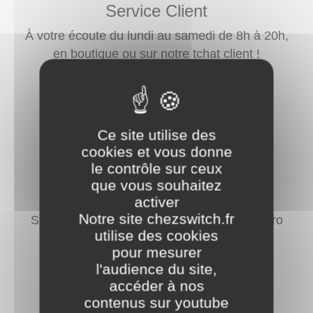
Service Client
À votre écoute du lundi au samedi de 8h à 20h,
en boutique ou sur notre tchat client !
Ce site utilise des
cookies et vous donne
le contrôle sur ceux
que vous souhaitez
Gardez votre numéro
activer
Notre site chezswitch.fr
Switch s’occupe du transfert de votre numéro
utilise des cookies
actuel. Vous n’avez rien à faire !
pour mesurer
l'audience du site,
accéder à nos
contenus sur youtube