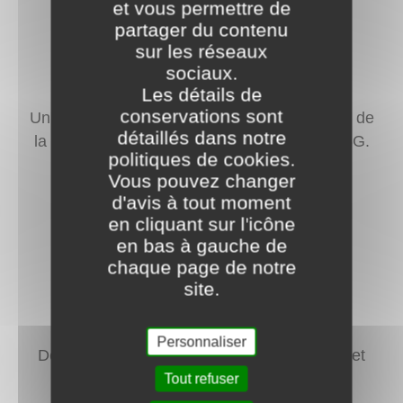
et vous permettre de
partager du contenu
sur les réseaux
sociaux.
Réseau Bouygues et SFR
Les détails de
conservations sont
Un réseau mobile qui vous suit partout : 99% de
détaillés dans notre
la population française couverte en 4G+ et 5G.
politiques de cookies.
Vous pouvez changer
d'avis à tout moment
en cliquant sur l'icône
en bas à gauche de
chaque page de notre
site.
Forfait sur-mesure
Personnaliser
Découvrez nos forfaits mobiles Satisfaction et
qualité garantie.
Tout refuser