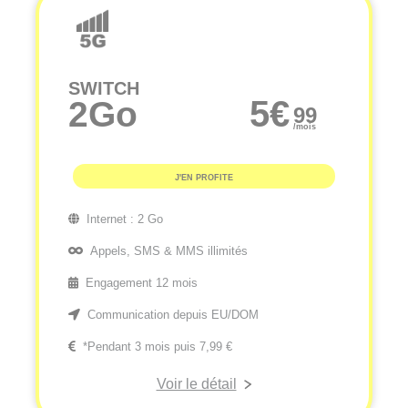
SWITCH
5
€
2Go
99
/mois
J'EN PROFITE
Internet :
2 Go
Appels, SMS & MMS illimités
Engagement 12 mois
Communication depuis EU/DOM
*Pendant 3 mois puis 7,99 €
Voir le détail