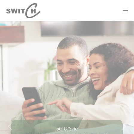
Panneau de gestion des cookies
Actualités
Contact
Offres Électricité
Forfaits Mobile
Borne de recharge
Thermostat Connecté
5G Offerte
Previous
Nex