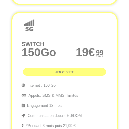
SWITCH
19
€
150Go
99
/mois
J'EN PROFITE
Internet :
150 Go
Appels, SMS & MMS illimités
Engagement 12 mois
Communication depuis EU/DOM
*Pendant 3 mois puis 21,99 €