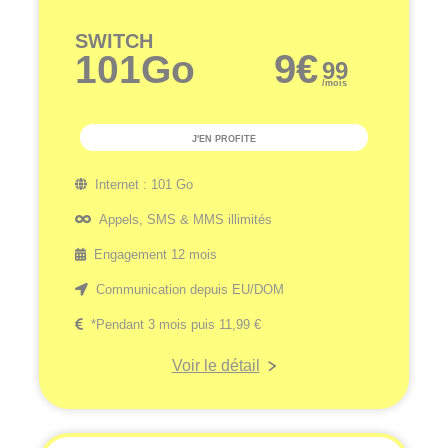
SWITCH
9
€
101Go
99
/mois
J'EN PROFITE
Internet :
101 Go
Appels, SMS & MMS illimités
Engagement 12 mois
Communication depuis EU/DOM
*Pendant 3 mois puis 11,99 €
Voir le détail